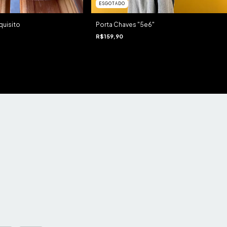
ESGOTADO
quisito
Porta Chaves "5e6"
R$159,90